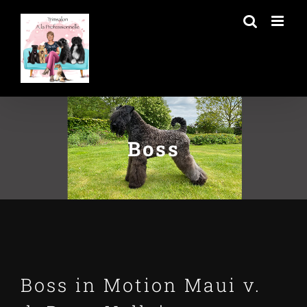
Ga
naar
inhoud
Boss
Boss in Motion Maui v.